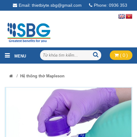
Email: thietbiyte.sbg@gmail.com
Phone: 0936 353
268
( 0 )
/
Hệ thống thở Mapleson