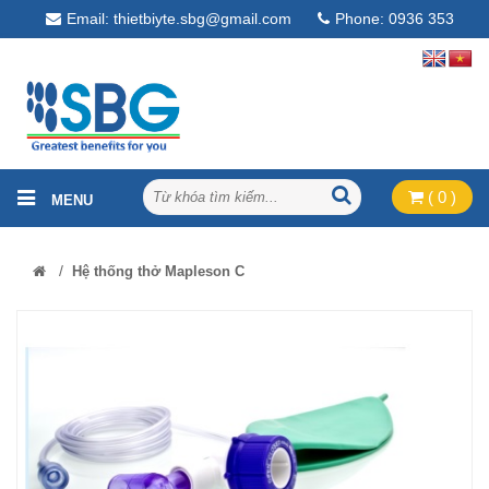
Email: thietbiyte.sbg@gmail.com
Phone: 0936 353
268
( 0 )
/
Hệ thống thở Mapleson C