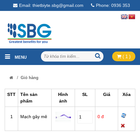
Email: thietbiyte.sbg@gmail.com
Phone: 0936 353
268
( 1 )
/
Giỏ hàng
STT
Tên sản
Hình
SL
Giá
Xóa
phẩm
ảnh
1
Mạch gây mê
0 đ