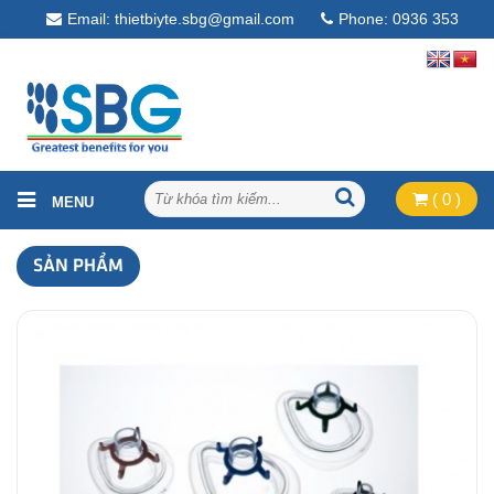
Email: thietbiyte.sbg@gmail.com
Phone: 0936 353
268
( 0 )
SẢN PHẨM