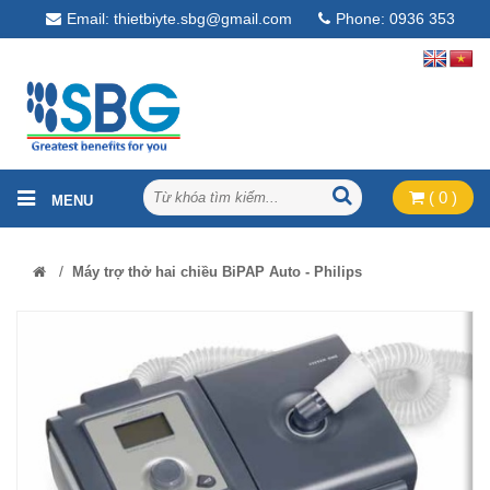
Email: thietbiyte.sbg@gmail.com
Phone: 0936 353
268
( 0 )
/
Máy trợ thở hai chiều BiPAP Auto - Philips