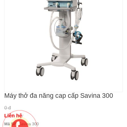
Máy thở đa năng cap cấp Savina 300
0 đ
Liên hệ
/
Mã SP:
Savina 300