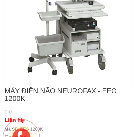
MÁY ĐIỆN NÃO NEUROFAX - EEG
1200K
0 đ
Liên hệ
/
Mã SP:
EEG 1200K